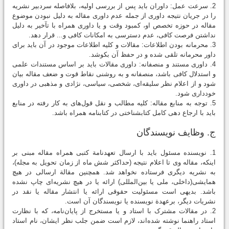
2. سرعت عمل: داوران باید پس از بررسی اولیه، بلافاصله سردبیر نشریه
را در جریان نتیجه داوری از جمله عدم داوری مقاله به دلیل نبودن موضوع
مقاله در حوزه تخصص او، کمبود وقت و یا داوری همراه با تآخیر به دلیل
نداشتن فرصت كافی، عدم دسترسی به امکانات کافی و... قرار دهد.
3. محرمانه بودن اطلاعات: مقالات و کلیه اطلاعات موجود در آن باید برای
داور محرمانه تلقی شده و در حفظ آن بکوشد.
4. داوری مستند و منصفانه: داوری مقالات باید بر اساس مستندات علمی
و استدلال کافی باشد، منصفانه و به روشنی نقاط قوت و ضعف مقاله بیان
شود و از اعلام نظر سلیقه‌ای، شخصی، سیاسی، نژادی و مذهبی در داوری
خودداری شود.
5. توجه به منابع مقاله: كلیه مطالب و نقل قول‌های به كار رفته در منابع
باید با ارجاع دهی کامل كتابشناختی در کتابنامه همراه باشد.
ج. وظایف نویسندگان
1. نویسنده مسئول باید با ارسال تعهدنامة کتبی همراه مقاله مبنی بر
اینکه، مقاله وی تا اعلام نتیجه (حداکثر شش ماه از زمان تحویل به مجله)،
به نشریه دیگری فرستاده نخواهد شد. همچنین مقالة ارسالی در هیچ
همایشی(داخلی، ملی یا بین‌المللی) ارائه یا در هیچ نشریه‌ای چاپ نشده
باشد. بدیهی است مسئولیت حقوقی ارائه یا انتشار مقاله یا نقد در
نشریات دیگر، برعهدة نویسنده یا نویسندگان آن است.
2. در مقالات مشترک با استاد و یا مستخرج از پایان‌نامه، که با نظارت
استاد راهنما نوشته شده‌اند، لازم است ضمن جلب نظر ایشان، نام استاد