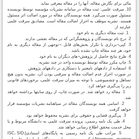
مالی برای نگارش مقاله، آنها را در مقاله معرفی نماید.
10. سرقت علمی: ثبت مقاله در سامانه نشریات مؤسسه توسط نویسنده
مسئول صورت می‌گیرد. همه نویسندگان مقاله در مورد اصالت اثر مسئول
هستند. نشریه موظف به احراز اصالت مقاله است. مصادیق سرقت علمی
عبارتند از:
1. ثبت مقاله دیگری به نام خود.
2. درج نام نویسندگان و پژوهشگرانی که در مقاله نقشی ندارند.
3. کپی¬‌برداری یا تکرار بخش‌های قابل ¬توجهی از مقاله دیگری به نام
خود، هر چند مقاله چاپ نشده باشد.
4. طرح نتایج حاصل از پژوهش¬های دیگران به نام خود.
5. چاپ مکرر مقاله توسط نویسنده واحد در چند نشریه.
6. استفاده از داده‎های نامعتبر یا دستکاری در داده‎های پژوهش.
در صورت احراز عدم اصالت مقاله و سرقتی بودن آن، نشریه بدون هیچ
تساهل و چشم‎پوشی، با توجه به میزان سرقت علمی، برخوردهای قانونی
زیر را پی‌گیری خواهد كرد:
1. مقاله رد خواهد شد. در صورت چاپ، از روی سایت‎ها برداشته خواهد
شد.
2. اسامی همه نویسندگان مقاله در سیاه‎نامه نشریات مؤسسه قرار
خواهد گرفت.
3. پی‌گیری قضایی و حقوقی برای نشریه محفوظ خواهد بود.
4. طی یک نامه رسمی، پرونده سرقت علمی به دانشگاه مربوط و یا
محل خدمت محقق اطلاع رسانی خواهد شد.
5. مراتب طی یک نامه رسمی به پایگاه‌های استنادی(ISC، SID،‌
Noormags، magiran.) كه نویسنده و یا نویسندگان از امتیاز چاپ این