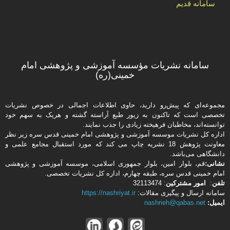
سامانه قدیم
سامانه نشریات مؤسسه آموزشی و پژوهشی امام
خمینی(ره)
مجموعه‌ای که پیش‌رو دارید،‌ حاوی اطلاعات اجمالی در خصوص نشریات
تخصصی است که تاکنون به زیور طبع آراسته گشته و هریک به سهم خود
توانسته‌اند، مخاطبان فرهیخته‌ زیادی را جذب نمایند.
اداره كل نشریات موسسه آموزشی و پژوهشی امام خمینی قدس سره زیر نظر
معاونت پژوهش 18 نشریه چاپ می کند که مورد استقبال مجامع علمی و
دانشگاهی می‌باشد.
نشانی:
قم، بلوار امین، بلوار جمهوری اسلامی، موسسه آموزشی و پژوهشی
امام خمینی قدس سره، طبقه چهارم، اداره كل نشریات تخصصی.
تلفن
:
امور مشتركین
: 32113474
سامانه ارسال و پیگیری مقالات:
https://nashriyat.ir
ایمیل:
nashrieh@qabas.net