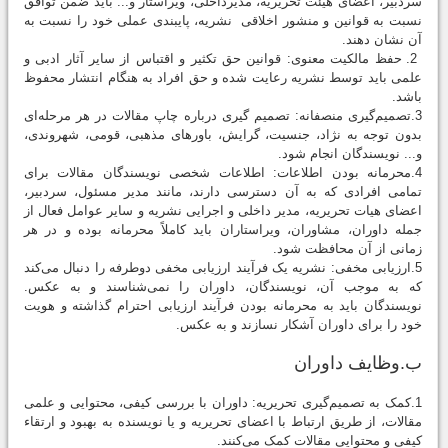
سردبیر، اعضای هیئت تحریریه، مدیرداخلی، ویراستار و... باید ضمن توافق
نسبت به قوانین و منشور اخلاقی نشریه، پایبندی عملی خود را نسبت به
آن نشان دهند.
2. حفظ مالكیت معنوی: قوانین حق تکثیر و اقتباس از سایر آثار ادبی و
علمی باید توسط نشریه رعایت شده و حق افراد به هنگام انتشار محفوظ
باشد.
3.تصمیم‌گیری منصفانه: تصمیم گیری درباره چاپ مقالات در هر مرحله‌ای
بدون توجه به نژاد، جنسیت، گرایش، باورهای مذهبی، قومی، شهروندی،
و... نویسندگان انجام شود.
4.محرمانه بودن اطلاعات: اطلاعات شخصی نویسندگان مقالات برای
تمامی افرادی که به آن دسترسی دارند، مانند مدیر مسئول، سردبیر،
اعضای هیات تحریریه، مدیر داخلی و اجرایی نشریه و سایر عوامل فعال از
جمله داوران، مشاوران، ویراستاران باید کاملاً محرمانه بوده و در هر
زمانی از آن محافظت شود.
5.ارزیابی مخفی: نشریه یک فرآیند ارزیابی مخفی دوطرفه را دنبال می‌کند
که به موجب آن، نویسندگان، داوران را نمی‌شناسند و به عکس.
نویسندگان باید به محرمانه بودن فرآیند ارزیابی احترام گذاشته و هویت
خود را برای داوران آشکار نسازند و به عکس.
ب.وظایف داوران
1.کمک به تصمیم‌گیری تحریریه: داوران با بررسی کیفی، محتوایی و علمی
مقالات، از طریق ارتباط با اعضای تحریریه و یا نویسنده به بهبود و ارتقاء
کیفی و محتوایی مقالات کمک می‌کنند.