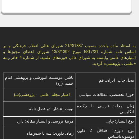
به استناد ماده واحده مصوب 21/3/1387 شورای عالی انقلاب فرهنگی و بر
اساس نامه شماره 5817/31 مورخ 13/3/1392 شورای اعطای مجوزها و
امتيازهای علمی وابسته به شورای عالی حوزه‌های علميه، از شماره 4 حائز رتبه
«علمی ـ پژوهشی» گرديد.
ناشر: موسسه آموزشی و پژوهشی امام
محل چاپ: ایران، قم
خمینی(ره)
حوزۀ تخصصی: مطالعات سیاسی
اعتبار مجله: علمی - پژوهشی(ب)
زبان مجله: فارسی با چكیده
نوبت انتشار: دو فصل نامه
انگلیسی
نوع انتشار: چاپی
هزینۀ بررسی و انتشار مقاله: دارد
نوع داوری: حداقل 2 داور،
زمان داوری: سه تا شش‌ماه
دوسویه‌ناشناس