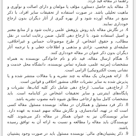
راهنما در مقاله قید گردد.
3. مقاله باید حاصل دستاورد مؤلف یا مولفان و دارای اصالت و نوآوری و
ماهیت تحلیلی باشد. در صورت استفاده از تحقیقات سایر افراد، با ذکر
منبع در مقاله آورده شود و از بهره گیری از آثار دیگران بدون ارجاع
خودداری نمایند.
4. در نگارش مقاله باید روش پژوهش علمی رعایت شود و از منابع معتبر
و اصیل استفاده شود. با ارجاع دهی کامل، ضمن رعایت امانت در نقل
مطالب، و حقوق اشخاص، از طرح موضوعات حساس و غیراخلاقی،
سلیقه‌ای و شخصی، نژادی و مذهبی و اطلاعات جعلی و یا ترجمه آثار
دیگران بدون ذکر عنوان در مقاله خودداری كنند.
5. هنگام ارسال مقاله، قید نام و نام خانوادگی نویسنده به همراه
مشخصات (مرتبه علمی، شماره تماس نویسنده، دانشگاه محل خدمت و
نشانی پست الکترونیکی) الزامی است.
6. ارائه همزمان یک مقاله به چند نشریه و یا مقالات منتشر شده و یا
پذیرش شده به سایر نشریات خلاف منشور اخلاقی و قوانین است.
7. ارجاع‌دهی مناسب: ارجاع دهی شامل ذکر کلیه کتاب‌ها، نشریات و
پایگاه‌های اینترنتی و سایر تحقیقات اشخاص در کتابنامه است. باید
مشخصات كامل منابع ارجاعی مطابق شیوه نامه مصوب نشریه باشد.
8. ذکر فرد مسئول و همکاران در مقاله: نویسنده مسئول مقاله کسی
است که در تهیه، آماده‌سازی، و نگارش مقاله سهم عمده به عهده دارد.
سایر نویسندگان نیز به عنوان همکار در مقاله ذکر می‌شوند. کلیه
نویسندگان باید مقاله را مطالعه و نسبت به ارائه آن به توافق رسیده
باشند.
9. ذکر پشتیبان‌های مالی: نویسنده مسئول باید در صورت وجود پشتیبان