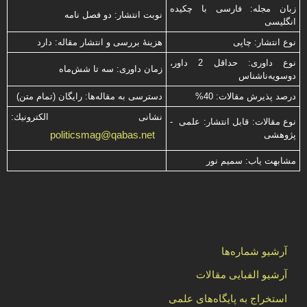
زبان مجله: فارسی با چكیده
نوبت انتشار: دو فصل نامه
انگلیسی
نوع انتشار: چاپی
هزینۀ بررسی و انتشار مقاله: دارد
نوع داوری: حداقل 2 داور،
زمان داوری: سه تا شش‌ماه
دوسویه‌ناشناس
درصد پذیرش مقالات: 40%
دسترسی به مقاله‌ها: رایگان (تمام متن)
نشانی الكترونیك:
نوع مقالات: قابل انتشار: علمی -
politicsmag@qabas.net
پژوهشی
مشابهت ياب: سميم نور
آرشیو شماره‌ها
آرشیو الفبایی مقالات
استخراج به پایگاه‌های علمی