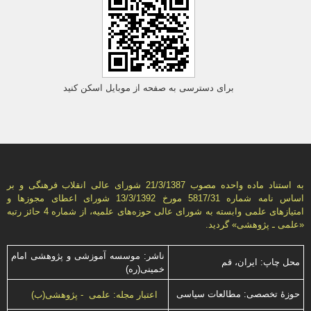
برای دسترسی به صفحه از موبایل اسکن کنید
به استناد ماده واحده مصوب 21/3/1387 شورای عالی انقلاب فرهنگی و بر
اساس نامه شماره 5817/31 مورخ 13/3/1392 شورای اعطای مجوزها و
امتيازهای علمی وابسته به شورای عالی حوزه‌های علميه، از شماره 4 حائز رتبه
«علمی ـ پژوهشی» گرديد.
ناشر: موسسه آموزشی و پژوهشی امام
محل چاپ: ایران، قم
خمینی(ره)
حوزۀ تخصصی: مطالعات سیاسی
اعتبار مجله: علمی - پژوهشی(ب)